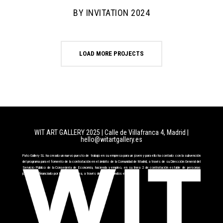
BY INVITATION 2024
LOAD MORE PROJECTS
WIT ART GALLERY 2025 | Calle de Villafranca 4, Madrid
|
hello@witartgallery.es
Pato Gallery SL ha creado un nuevo puesto de trabajo en su empresa para un joven y para ello ha contado con la subvención
del programa para el fomento de la contratación en el ámbito de la Comunidad de Madrid, a través de su Dirección General del
Servicio Público de la Conserjería de Economía, hacienda y empleo, en su línea 2 de contratación estable de personas
jóvenes cofinanciado por la Unión Europea, a través del FSE+ fondos europeos.