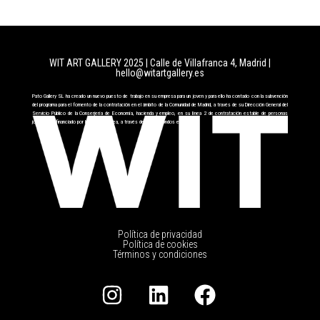
WIT ART GALLERY 2025 | Calle de Villafranca 4, Madrid
|
hello@witartgallery.es
Pato Gallery SL ha creado un nuevo puesto de trabajo en su empresa para un joven y para ello ha contado con la subvención
del programa para el fomento de la contratación en el ámbito de la Comunidad de Madrid, a través de su Dirección General del
Servicio Público de la Conserjería de Economía, hacienda y empleo, en su línea 2 de contratación estable de personas
jóvenes cofinanciado por la Unión Europea, a través del FSE+ fondos europeos.
Política de privacidad
Política de cookies
Términos y condiciones