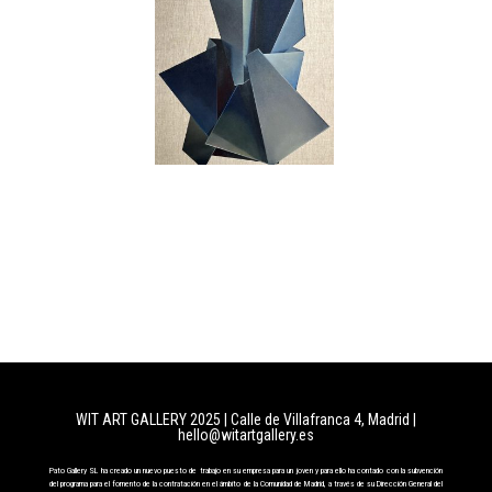
WIT ART GALLERY 2025 | Calle de Villafranca 4, Madrid
|
hello@witartgallery.es
Pato Gallery SL ha creado un nuevo puesto de trabajo en su empresa para un joven y para ello ha contado con la subvención
del programa para el fomento de la contratación en el ámbito de la Comunidad de Madrid, a través de su Dirección General del